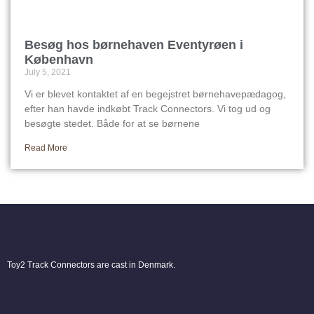
Besøg hos børnehaven Eventyrøen i
København
July 5, 2021
Vi er blevet kontaktet af en begejstret børnehavepædagog,
efter han havde indkøbt Track Connectors. Vi tog ud og
besøgte stedet. Både for at se børnene
Read More
Toy2 Track Connectors are cast in Denmark.