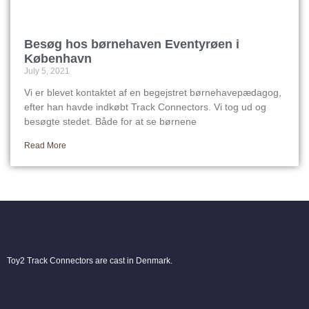
Besøg hos børnehaven Eventyrøen i
København
July 5, 2021
Vi er blevet kontaktet af en begejstret børnehavepædagog,
efter han havde indkøbt Track Connectors. Vi tog ud og
besøgte stedet. Både for at se børnene
Read More
Toy2 Track Connectors are cast in Denmark.