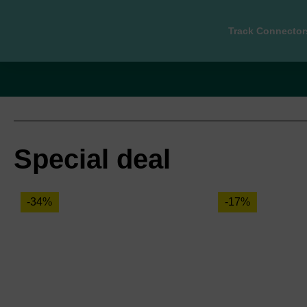
Track Connector
Special deal
-34%
-17%