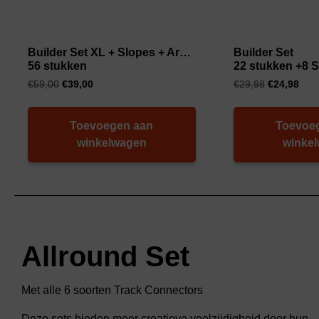
Builder Set XL + Slopes + Arches
Builder Set
56 stukken
22 stukken +8 
€
59,00
€
39,00
€
29,98
€
24,98
Toevoegen aan
Toevoe
winkelwagen
winke
Allround Set
Met alle 6 soorten Track Connectors
Deze sets bieden meer creatieve veelzijdigheid door hun