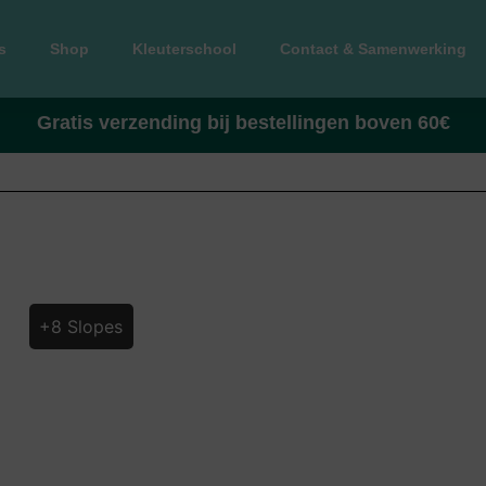
s
Shop
Kleuterschool
Contact & Samenwerking
Gratis verzending bij bestellingen boven 60€
+8 Slopes