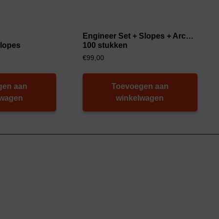
Engineer Set + Slopes + Arches
Slopes
100 stukken
€
99,00
gen aan
Toevoegen aan
lwagen
winkelwagen