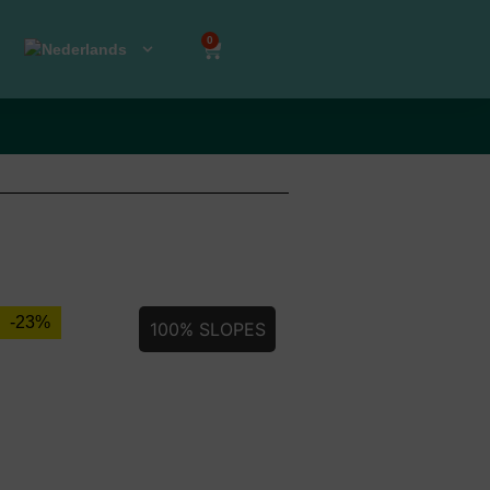
0
-23%
100% SLOPES