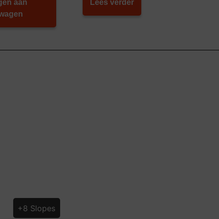
gen aan
Lees verder
lwagen
+8 Slopes