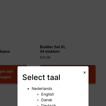
Builder Set XL
Slopes
44 stukken
€
74,98
gen aan
Toevoegen aan
×
Select
taal
lwagen
winkelwagen
Nederlands
English
Dansk
Deutsch