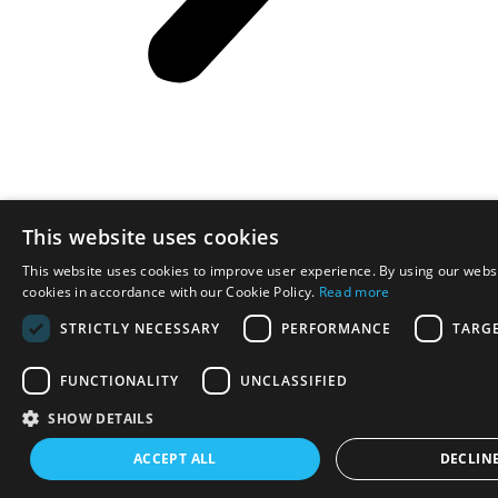
This website uses cookies
This website uses cookies to improve user experience. By using our websi
cookies in accordance with our Cookie Policy.
Read more
STRICTLY NECESSARY
PERFORMANCE
TARG
Toy2 Spoorverbinders worden gegoten in Denemarken.
FUNCTIONALITY
UNCLASSIFIED
SHOW DETAILS
Social
ACCEPT ALL
DECLINE