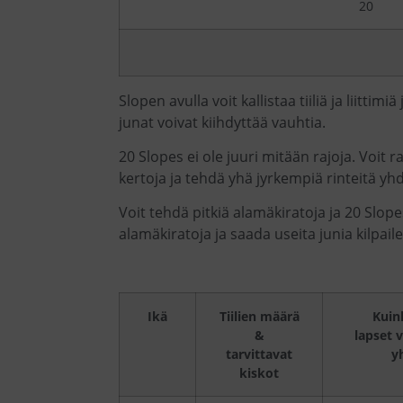
20
Slopen avulla voit kallistaa tiiliä ja liittimi
junat voivat kiihdyttää vauhtia.
20 Slopes ei ole juuri mitään rajoja. Voit r
kertoja ja tehdä yhä jyrkempiä rinteitä yhd
Voit tehdä pitkiä alamäkiratoja ja 20 Slope
alamäkiratoja ja saada useita junia kilpai
Ikä
Tiilien määrä
Kuin
&
lapset v
tarvittavat
y
kiskot