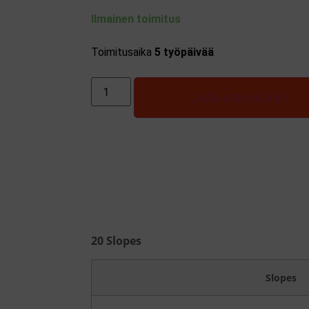
Ilmainen toimitus
Toimitusaika
5
työpäivää
Lisää ostoskoriin
20 Slopes
Slopes