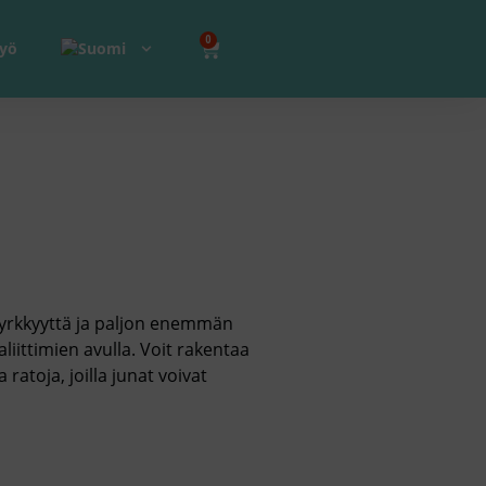
0
yö​
, jyrkkyyttä ja paljon enemmän
aliittimien avulla. Voit rakentaa
ratoja, joilla junat voivat