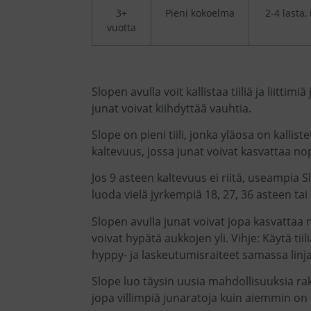
3+
Pieni kokoelma
2-4 lasta,
vuotta
Slopen avulla voit kallistaa tiiliä ja liittimi
junat voivat kiihdyttää vauhtia.
Slope on pieni tiili, jonka yläosa on kallist
kaltevuus, jossa junat voivat kasvattaa no
Jos 9 asteen kaltevuus ei riitä, useampia S
luoda vielä jyrkempiä 18, 27, 36 asteen ta
Slopen avulla junat voivat jopa kasvattaa 
voivat hypätä aukkojen yli. Vihje: Käytä tiil
hyppy- ja laskeutumisraiteet samassa linj
Slope luo täysin uusia mahdollisuuksia rake
jopa villimpiä junaratoja kuin aiemmin on 