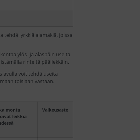
ä ja tehdä jyrkkiä alamäkiä, joissa
akentaa ylös- ja alaspäin useita
istämällä rinteitä päällekkäin.
s avulla voit tehdä useita
lemaan toisiaan vastaan.
ka monta
Vaikeusaste
oivat leikkiä
hdessä