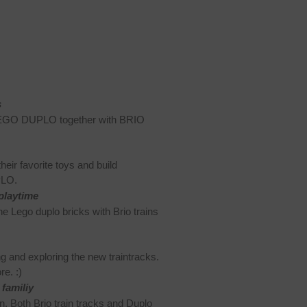
s
 LEGO DUPLO together with BRIO
heir favorite toys and build
PLO.
 playtime
ne Lego duplo bricks with Brio trains
g and exploring the new traintracks.
e. :)
 familiy
. Both Brio train tracks and Duplo