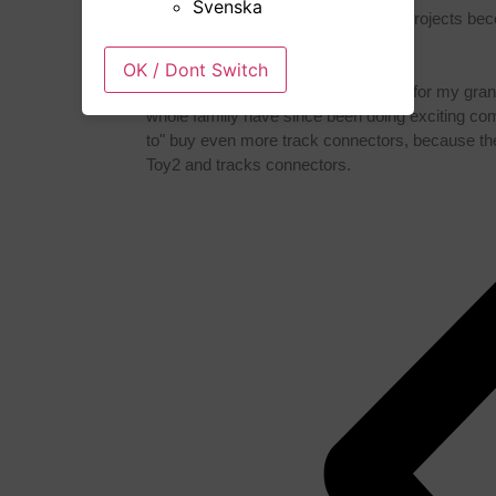
Svenska
bricks gets new life and the building projects be
kids - Even parents and other adults.
OK / Dont Switch
I bought a big pack track connectors for my gra
whole familiy have since been doing exciting co
to" buy even more track connectors, because 
Toy2 and tracks connectors.