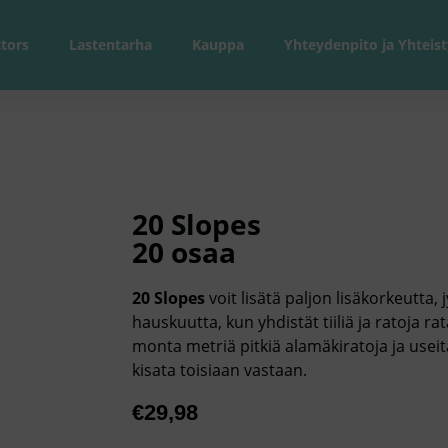
tors
Lastentarha
Kauppa
Yhteydenpito ja Yhteist
20 Slopes
20 osaa
20 Slopes
voit lisätä paljon lisäkorkeutta
hauskuutta, kun yhdistät tiiliä ja ratoja rat
monta metriä pitkiä alamäkiratoja ja useita 
kisata toisiaan vastaan.
€
29,98