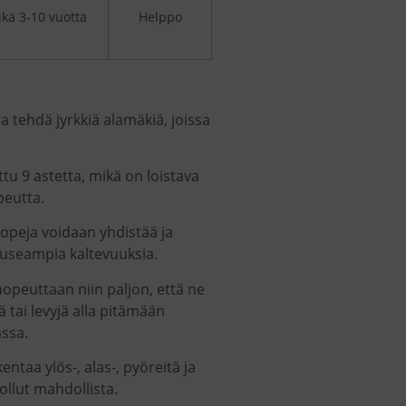
 ikä 3-10 vuotta
Helppo
ä ja tehdä jyrkkiä alamäkiä, joissa
ettu 9 astetta, mikä on loistava
peutta.
lopeja voidaan yhdistää ja
i useampia kaltevuuksia.
nopeuttaan niin paljon, että ne
iä tai levyjä alla pitämään
assa.
ntaa ylös-, alas-, pyöreitä ja
ollut mahdollista.