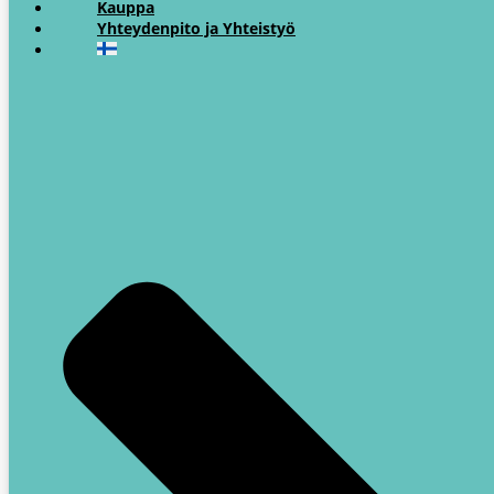
Kauppa
Yhteydenpito ja Yhteistyö​