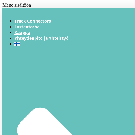
Mene sisältöön
Track Connectors
Lastentarha
Kauppa
Yhteydenpito ja Yhteistyö​