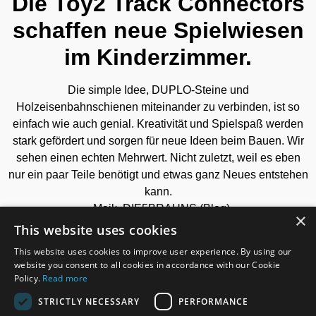
Die Toy2 Track Connectors
schaffen neue Spielwiesen
im Kinderzimmer.
Die simple Idee, DUPLO-Steine und
Holzeisenbahnschienen miteinander zu verbinden, ist so
einfach wie auch genial. Kreativität und Spielspaß werden
stark gefördert und sorgen für neue Ideen beim Bauen. Wir
sehen einen echten Mehrwert. Nicht zuletzt, weil es eben
nur ein paar Teile benötigt und etwas ganz Neues entstehen
kann.
- Maik, DIE5BRAUNS (Blog)
×
This website uses cookies
This website uses cookies to improve user experience. By using our
website you consent to all cookies in accordance with our Cookie
Policy.
Read more
Hier einkaufen
STRICTLY NECESSARY
PERFORMANCE