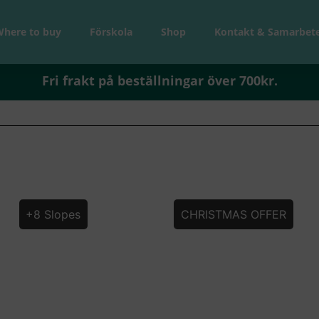
Where to buy
Förskola
Shop
Kontakt & Samarbet
Fri frakt på beställningar över 700kr.
+8 Slopes
CHRISTMAS OFFER