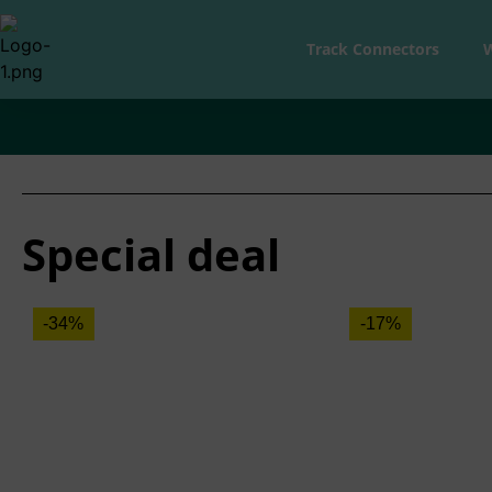
Track Connectors
Special deal
-34%
-17%