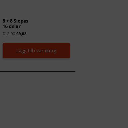
8 + 8 Slopes
16 delar
€
12,90
€
9,98
Lägg till i varukorg