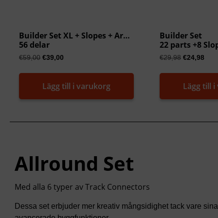
Builder Set XL + Slopes + Arches
Builder Set
56 delar
22 parts +8 Slo
€
59,00
€
39,00
€
29,98
€
24,98
Lägg till i varukorg
Lägg till 
Allround Set
Med alla 6 typer av Track Connectors
Dessa set erbjuder mer kreativ mångsidighet tack vare sina
avancerade byggfunktioner.