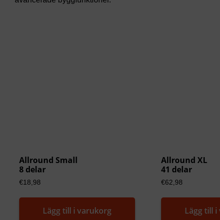
Allround Small
Allround XL
8 delar
41 delar
€
18,98
€
62,98
Lägg till i varukorg
Lägg till 