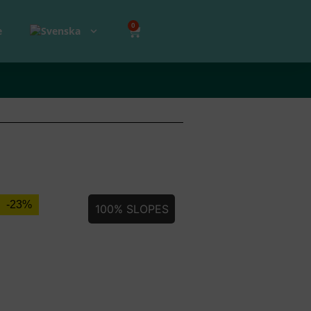
0
e
-23%
100% SLOPES