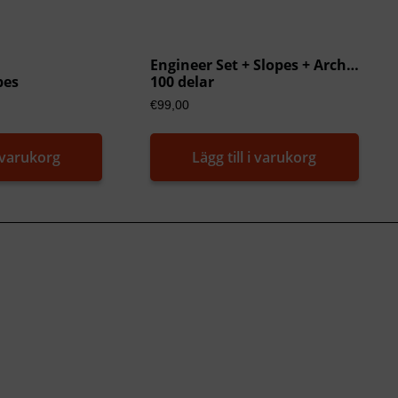
Engineer Set + Slopes + Arches
pes
100 delar
€
99,00
i varukorg
Lägg till i varukorg