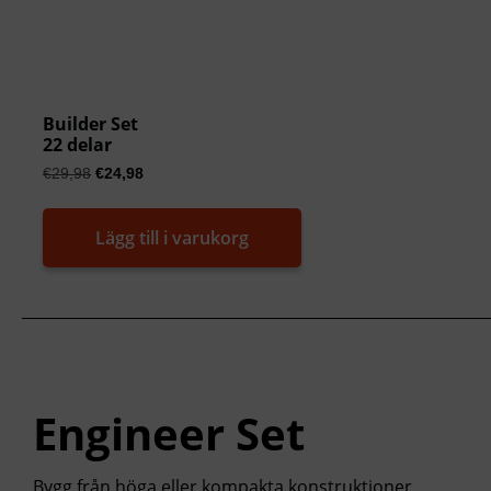
Builder Set
22 delar
€
29,98
€
24,98
Lägg till i varukorg
Engineer Set
Bygg från höga eller kompakta konstruktioner