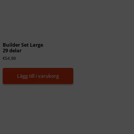
Builder Set Large
29 delar
€
54,98
Lägg till i varukorg