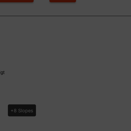
igt
+8 Slopes