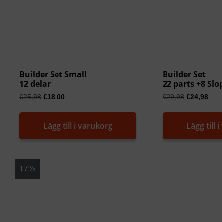
Builder Set Small
Builder Set
12 delar
22 parts +8 Slo
€
25,98
€
18,00
€
29,98
€
24,98
Lägg till i varukorg
Lägg till 
17%