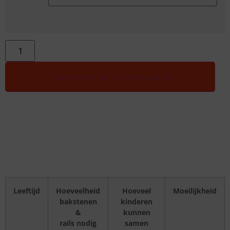
Alternative:
Toevoegen aan winkelwagen
Leeftijd
Hoeveelheid
Hoeveel
Moeilijkheid
bakstenen
kinderen
&
kunnen
rails nodig
samen