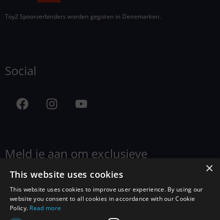
Toy2 Spoorverbinders worden gegoten in Denemarken.
Social
Meld je aan om exclusieve
aanbiedingen, nieuws en informatie te
×
This website uses cookies
ontvangen.
This website uses cookies to improve user experience. By using our
website you consent to all cookies in accordance with our Cookie
Policy.
Read more